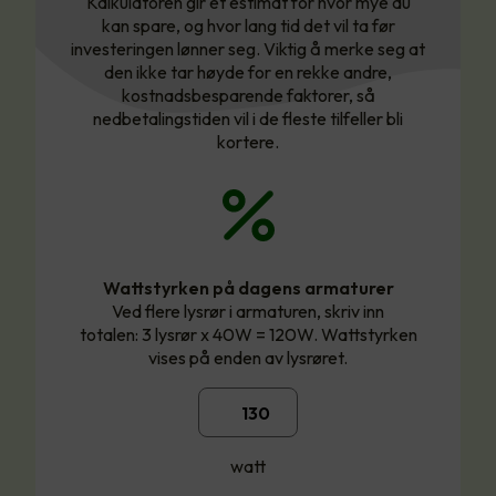
Kalkulatoren gir et estimat for hvor mye du
kan spare, og hvor lang tid det vil ta før
investeringen lønner seg. Viktig å merke seg at
den ikke tar høyde for en rekke andre,
kostnadsbesparende faktorer, så
nedbetalingstiden vil i de fleste tilfeller bli
kortere.
Wattstyrken på dagens armaturer
Ved flere lysrør i armaturen, skriv inn
totalen: 3 lysrør x 40W = 120W. Wattstyrken
vises på enden av lysrøret.
watt