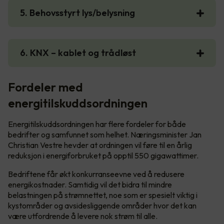
5. Behovsstyrt lys/belysning
6. KNX – kablet og trådløst
Fordeler med
energitilskuddsordningen
Energitilskuddsordningen har flere fordeler for både
bedrifter og samfunnet som helhet. Næringsminister Jan
Christian Vestre hevder at ordningen vil føre til en årlig
reduksjon i energiforbruket på opptil 550 gigawattimer.
Bedriftene får økt konkurranseevne ved å redusere
energikostnader. Samtidig vil det bidra til mindre
belastningen på strømnettet, noe som er spesielt viktig i
kystområder og avsidesliggende områder hvor det kan
være utfordrende å levere nok strøm til alle.