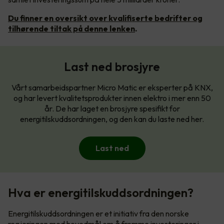
Du finner en oversikt over kvalifiserte bedrifter og
tilhørende tiltak på denne lenken
.
Last ned brosjyre
Vårt samarbeidspartner Micro Matic er eksperter på KNX,
og har levert kvalitetsprodukter innen elektro i mer enn 50
år. De har laget en brosjyre spesifikt for
energitilskuddsordningen, og den kan du laste ned her.
Last ned
Hva er energitilskuddsordningen?
Energitilskuddsordningen er et initiativ fra den norske
regjeringen med hovedmål om å fremme investeringer i