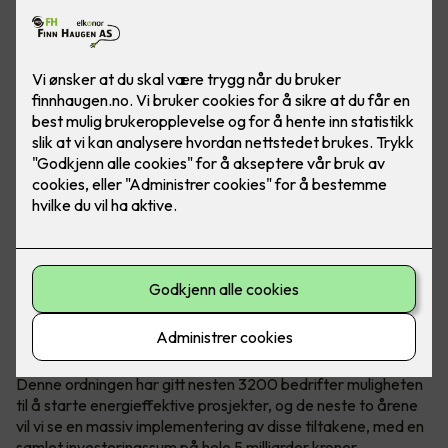
Bilde: Micro Matic
I løpet av de siste årene har energiforbruk og bærekraft blitt
stadig viktigere temaer både nasjonalt og internasjonalt.
Som et svar på disse utfordringene har den norske
regjeringen innført energitilskuddsordningen.
Denne ordningen har gitt nesten 3200 bedrifter muligheten
til å starte energieffektive prosjekter, og de neste to årene
vil vi se en massiv implementering av disse tiltakene, med en
samlet investeringssum på hele 5 milliarder kroner.