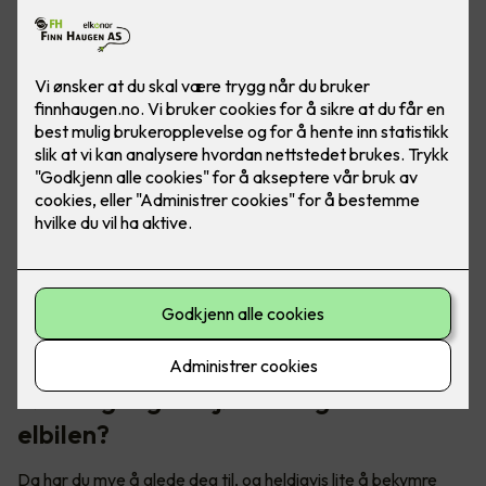
Skal du på norgesferie med elbil? Her er noen triks for å
forlenge rekkevidden, slik at du kan kjøre trollstigen uten
rekkeviddeangst.
Første gang du kjører langtur med
elbilen?
Da har du mye å glede deg til, og heldigvis lite å bekymre