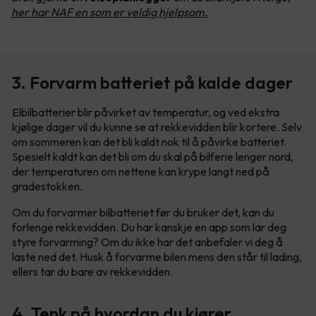
her har NAF en som er veldig hjelpsom.
3. Forvarm batteriet på kalde dager
Elbilbatterier blir påvirket av temperatur, og ved ekstra
kjølige dager vil du kunne se at rekkevidden blir kortere. Selv
om sommeren kan det bli kaldt nok til å påvirke batteriet.
Spesielt kaldt kan det bli om du skal på bilferie lenger nord,
der temperaturen om nettene kan krype langt ned på
gradestokken.
Om du forvarmer bilbatteriet før du bruker det, kan du
forlenge rekkevidden. Du har kanskje en app som lar deg
styre forvarming? Om du ikke har det anbefaler vi deg å
laste ned det. Husk å forvarme bilen mens den står til lading,
ellers tar du bare av rekkevidden.
4. Tenk på hvordan du kjører