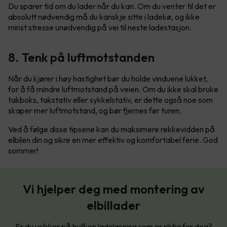
Du sparer tid om du lader når du kan. Om du venter til det er
absolutt nødvendig må du kanskje sitte i ladekø, og ikke
minst stresse unødvendig på vei til neste ladestasjon.
8. Tenk på luftmotstanden
Når du kjører i høy hastighet bør du holde vinduene lukket,
for å få mindre luftmotstand på veien. Om du ikke skal bruke
takboks, takstativ eller sykkelstativ, er dette også noe som
skaper mer luftmotstand, og bør fjernes før turen.
Ved å følge disse tipsene kan du maksimere rekkevidden på
elbilen din og sikre en mer effektiv og komfortabel ferie. God
sommer!
Vi hjelper deg med montering av
elbillader
Er du usikker på hvilken ladeløsning som er riktig for deg?