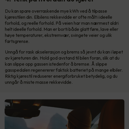
Du kan spare overraskende mye kWh ved å tilpasse
kjørestilen din. Elbilens rekkevidde er ofte målt i ideelle
forhold, og reelle forhold. På veien har man nærmest aldri
helt ideelle forhold. Man er borti både glatt føre, lave eller
høye temperaturer, ekstremvær, svingete veier og ulik
fartsgrense.
Unngå for rask akselerasjon og brems så jevnt du kan i løpet
av kjøreturen din. Hold god avstand til bilen foran, slik at du
kan slippe opp gassen istedenfor å bremse. Å slippe
gasspedalen regenererer faktisk batteriet på mange elbiler.
Riktig kjørestil reduserer energiforbruket betydelig, og du
unngår å miste masse rekkevidde.