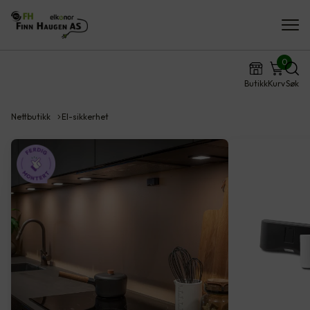
0
Butikk
Kurv
Søk
Nettbutikk
El-sikkerhet