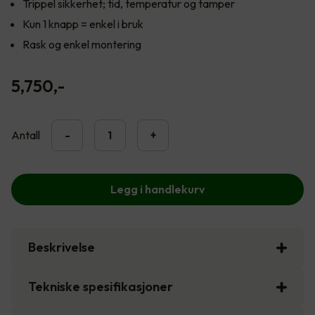
Trippel sikkerhet; tid, temperatur og tamper
Kun 1 knapp = enkel i bruk
Rask og enkel montering
5,750
,-
Antall
-
+
Legg i handlekurv
Beskrivelse
Tekniske spesifikasjoner