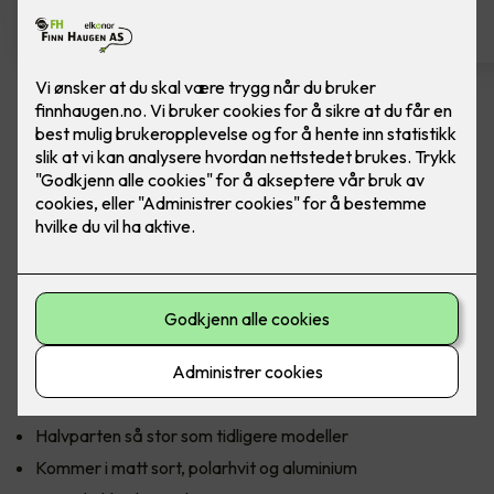
Komfyrvakt mKomfy Wally
m/trådløs sensor
Komfyrvakt mKomfy 25 Wally fra CTM Lyng.
CTM Lyngs nyeste komfyrvakt mKomfy Wally er halvparten
så stor som forgjengeren, med en sensor som kun er 81 mm
lang. Den har et tredobbelt sikkerhetssystem i form av
timerfunksjon, vakt for overtemperatur og tampersikring
som forhindrer bruk hvis sensoren fjernes.
Halvparten så stor som tidligere modeller
Kommer i matt sort, polarhvit og aluminium