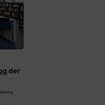
gg der
elysning,