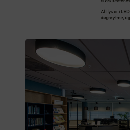
til arkitektene
Alt lys er i LE
døgnrytme, og