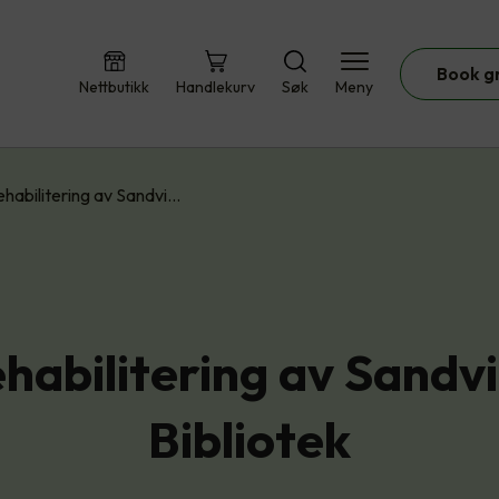
Book g
Nettbutikk
Handlekurv
Søk
Meny
ehabilitering av Sandvi…
habilitering av Sandv
Bibliotek