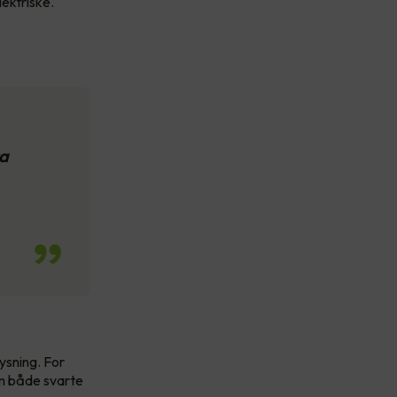
lektriske.
ra
ysning. For
om både svarte