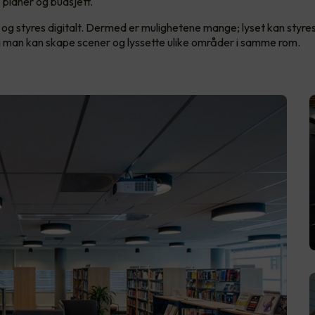
s planer og budsjett.
D og styres digitalt. Dermed er mulighetene mange; lyset kan styres
 man kan skape scener og lyssette ulike områder i samme rom.