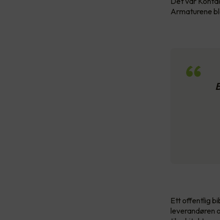
Det var Kontakt
Armaturene bl
B
Ett offentlig b
leverandøren o