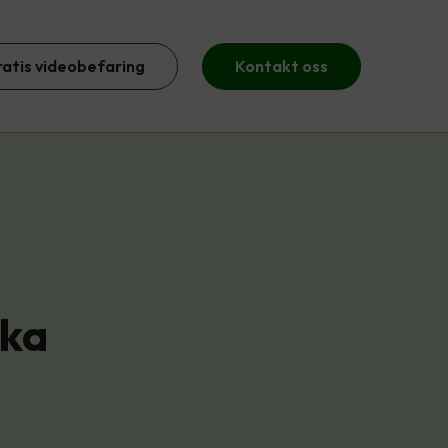
ratis videobefaring
Kontakt oss
ika