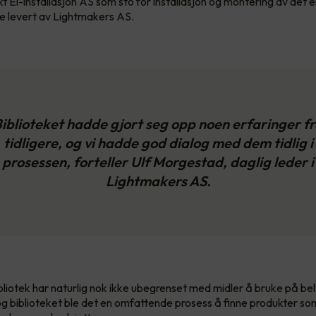
 El-installasjon AS som sto for installasjon og montering av det e
e levert av Lightmakers AS.
iblioteket hadde gjort seg opp noen erfaringer f
tidligere, og vi hadde god dialog med dem tidlig i
prosessen, forteller Ulf Morgestad, daglig leder i
Lightmakers AS.
ibliotek har naturlig nok ikke ubegrenset med midler å bruke på bel
g biblioteket ble det en omfattende prosess å finne produkter s