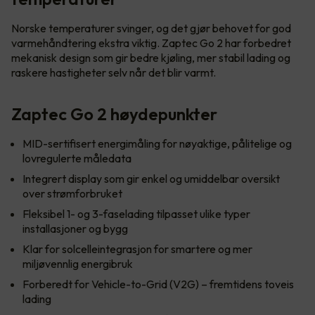
Norske temperaturer svinger, og det gjør behovet for god
varmehåndtering ekstra viktig. Zaptec Go 2 har forbedret
mekanisk design som gir bedre kjøling, mer stabil lading og
raskere hastigheter selv når det blir varmt.
Zaptec Go 2 høydepunkter
MID-sertifisert energimåling for nøyaktige, pålitelige og
lovregulerte måledata
Integrert display som gir enkel og umiddelbar oversikt
over strømforbruket
Fleksibel 1- og 3-faselading tilpasset ulike typer
installasjoner og bygg
Klar for solcelleintegrasjon for smartere og mer
miljøvennlig energibruk
Forberedt for Vehicle-to-Grid (V2G) – fremtidens toveis
lading