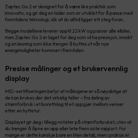
Zaptec Go 2 er designet for å være like praktisk som
innovativ, og gir deg en lader som er utviklet for å passe med
fremtidens teknologi, slik at du alltid ligger ett steg foran.
Begge modellene leverer opptil 22 kW og passer alle elbiler,
men Zaptec Go 2 er laget for deg som vil ha presisjon, innsikt
og en løsning som ikke trenger å byttes ut når nye
energimuligheter kommer i fremtiden.
Presise målinger og et brukervennlig
display
MID-sertifiseringen betyr at målingene er så nøyaktige at
de kan brukes der det virkelig teller – fra deling av
strømforbruk i et borettslag til et oppgjør mellom venner
etter en hyttetur.
Displayet gir deg i tillegg notater på strømforbruket, uten at
du trenger å åpne en app eller lete frem siste rapport. For
mange er dette kanskje bare en liten detalj, men i praksis er