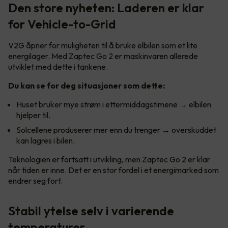
Den store nyheten: Laderen er klar
for Vehicle-to-Grid
V2G åpner for muligheten til å bruke elbilen som et lite
energilager. Med Zaptec Go 2 er maskinvaren allerede
utviklet med dette i tankene.
Du kan se for deg situasjoner som dette:
Huset bruker mye strøm i ettermiddagstimene → elbilen
hjelper til.
Solcellene produserer mer enn du trenger → overskuddet
kan lagres i bilen.
Teknologien er fortsatt i utvikling, men Zaptec Go 2 er klar
når tiden er inne. Det er en stor fordel i et energimarked som
endrer seg fort.
Stabil ytelse selv i varierende
temperaturer