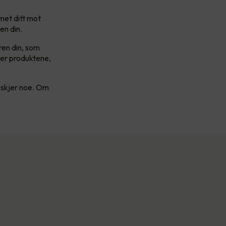
met ditt mot
en din.
ren din, som
øper produktene,
t skjer noe. Om
.