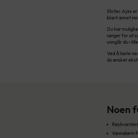
Elotec Ajax er
blant annet in
Du har mulighe
sørger for at s
unngår du i ti
Ved å laste ne
du ønsker ekst
Noen f
Røykvarsle
Vannalarm f