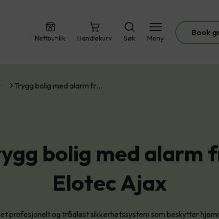
Book g
Nettbutikk
Handlekurv
Søk
Meny
t
Trygg bolig med alarm fr…
rygg bolig med alarm f
Elotec Ajax
 et profesjonelt og trådløst sikkerhetssystem som beskytter hjem