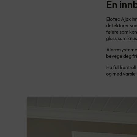
En inn
Elotec Ajax i
detektorer som
følere som kan
glass som knus
Alarmsystemet 
bevege deg frit
Ha full kontrol
og med varsle 