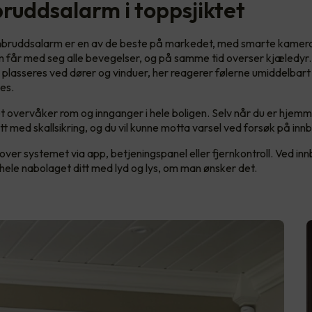
bruddsalarm i toppsjiktet
nnbruddsalarm er en av de beste på markedet, med smarte kamer
 får med seg alle bevegelser, og på samme tid overser kjæledyr
 plasseres ved dører og vinduer, her reagerer følerne umiddelbart
es.
overvåker rom og innganger i hele boligen. Selv når du er hjemm
t med skallsikring, og du vil kunne motta varsel ved forsøk på inn
l over systemet via app, betjeningspanel eller fjernkontroll. Ved inn
hele nabolaget ditt med lyd og lys, om man ønsker det.