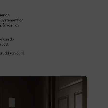
aer og
. Systemet har
 på lyden av
e kan du
brudd.
brudd kan du til