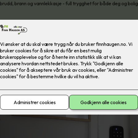
nbrudd, brann og vannlekkasje - full trygghet for både deg og bolig