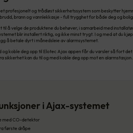
 et profesjonelt og trådløst sikkerhetssystem som beskytter hjem
nbrudd, brann og vannlekkasje - full trygghet for både deg og bolig
t til å velge de produktene du behøver, i samarbeid med installatø
ystemet blir installert riktig, og ikke minst trygt. I og med at du kj
llegg å betale dyrt i månedsleie av alarmsystemet.
d og koble deg opp til Elotec Ajax appen får du varsler så fort de
ra sikkerhet kan du til og med koble deg opp mot en alarmstasjon
unksjoner i Ajax-systemet
re med CO-detektor
ra første dråpe