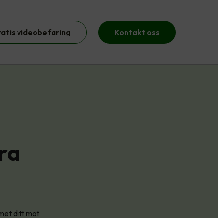
ratis videobefaring
Kontakt oss
ra
met ditt mot