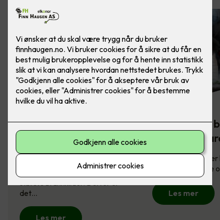
Komfyrvakt -
Slik sikrer du 
brannsikkerhet på
mot brannfar
kjøkkenet
Brannsikring redder l
derfor viktig å vite
Komfyren er en av husets
største brannkilder. Derfor er
det…
Les mer
Les mer